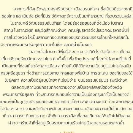
จากการที่จังหวัดพระนครศรีอยุธยา เมืองมรดกโลก ซึ่งเป็นอดีตราชธานี
ของไทย และเป็นจังหวัดที่มีประวัติศาสตร์ความเป็นมาที่ยาวนาน ที่รวบรวมแหล่ง
โบราณคดี วัฒนธรรมอันเก่าแก่ โดยมีร่องรอยของที่ตั้งเมือง โบราณ
สถาน โบราณวัตถุ และวัดสำคัญต่างๆ คณะผู้บริหารจึงมีแนวคิดบริหารพื้นที่
ภายในจังหวัด ให้เป็นสถานที่ท่องเที่ยวเชิงอนุรักษ์วัฒนธรรมไทยที่ใหญ่ที่สุดใน
จังหวัดพระนครศรีอยุธยา ภายใต้ชื่อ
ตลาดน้ำอโยธยา
ตลาดน้ำอโยธยา มีพื้นที่ประมาณกว่า 80 ไร่ นับเป็นสถานที่ท่อง
เที่ยวเชิงอนุรักษ์วัฒนธรรมไทย ก่อตั้งขึ้นเพื่อวัตถุประสงค์ที่จะทำให้สถานที่แห่งนี้
เป็นสถานที่ท่องเที่ยวใจกลางเมือง สะท้อนถึงวิถีชีวิตความเป็นอยู่แบบไทยในสมัย
กรุงศรีอยุธยา ทั้งด้านการแต่งกาย การแสดงพื้นบ้าน การละเล่น ของกินของใช้
ในยุคเก่า ความเป็นอยู่แบบไทยๆ ที่เรียบง่าย ขนบธรรมเนียมประเพณีต่างๆ
ตลอดจนสถาปัตยกรรมที่คงความงดงามเป็นเอกลักษณ์ของจังหวัด
พระนครศรีอยุธยา ที่จะสามารถสะท้อนถึงความเป็นเมืองกรุงเก่าได้เป็นอย่างดี
และเพื่อเป็นจุดศูนย์รวมนักท่องเที่ยวของชาวไทย และชาวต่างชาติ ที่จะเพลิดเพลิน
ไปกับบรรยากาศ และทัศนียภาพอันงดงามตามแบบฉบับของความเป็นไทย นักท่อง
เที่ยวสามารถเดินชมตลาด เพื่อชิมอาหาร เลือกซื้อของกินของใช้กลับไปเป็นของ
ฝากจากร้านค้าที่ตั้งอยู่เรียงรายภายในเรือนไทยอันงดงามรอบตลาดน้ำ
+ อ่านต่อ